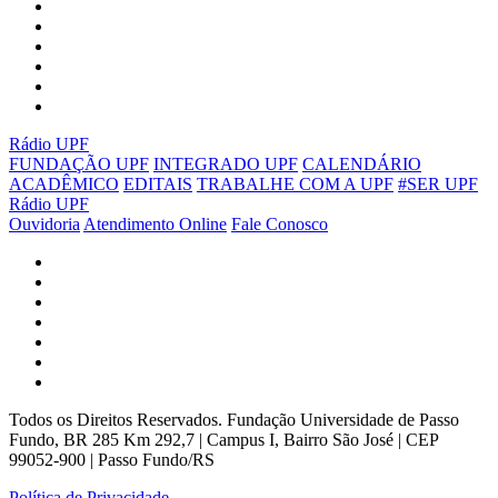
Rádio UPF
FUNDAÇÃO UPF
INTEGRADO UPF
CALENDÁRIO
ACADÊMICO
EDITAIS
TRABALHE COM A UPF
#SER UPF
Rádio UPF
Ouvidoria
Atendimento Online
Fale Conosco
Todos os Direitos Reservados. Fundação Universidade de Passo
Fundo, BR 285 Km 292,7 | Campus I, Bairro São José | CEP
99052-900 | Passo Fundo/RS
Política de Privacidade