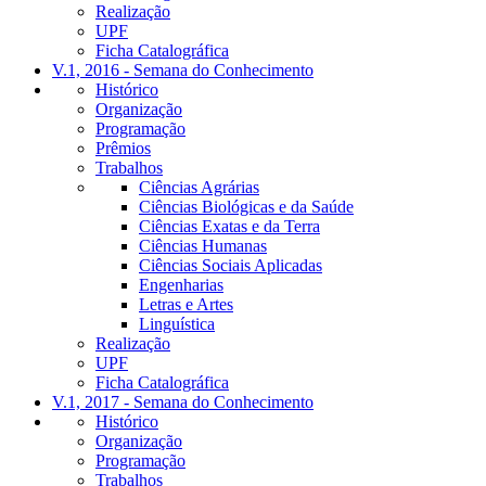
Realização
UPF
Ficha Catalográfica
V.1, 2016 - Semana do Conhecimento
Histórico
Organização
Programação
Prêmios
Trabalhos
Ciências Agrárias
Ciências Biológicas e da Saúde
Ciências Exatas e da Terra
Ciências Humanas
Ciências Sociais Aplicadas
Engenharias
Letras e Artes
Linguística
Realização
UPF
Ficha Catalográfica
V.1, 2017 - Semana do Conhecimento
Histórico
Organização
Programação
Trabalhos